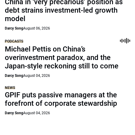
China in ‘very precarious’ position as
debt strains investment-led growth
model
Darcy Song
August 06, 2026
PODCASTS
Michael Pettis on China’s
overinvestment paradox, and the
Japan-style reckoning still to come
Darcy Song
August 04, 2026
NEWS
GPIF puts passive managers at the
forefront of corporate stewardship
Darcy Song
August 04, 2026