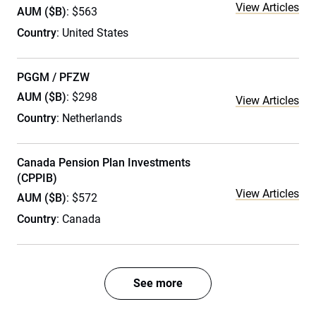
View Articles
AUM ($B)
: $563
Country
: United States
PGGM / PFZW
AUM ($B)
: $298
View Articles
Country
: Netherlands
Canada Pension Plan Investments
(CPPIB)
View Articles
AUM ($B)
: $572
Country
: Canada
See more